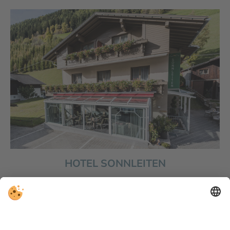
HOTEL SONNLEITEN
Il vostro rifugio per le vacanze in Valle Aurina.
Carino, accogliente e proprio al Klausberg.
All’
Hotel Sonnleiten
sperimenterete l’ospitalità della
Valle Aurina, un’atmosfera di vacanza affascinante,