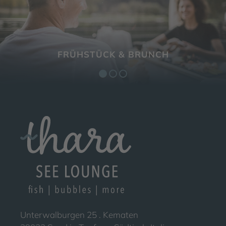
FRÜHSTÜCK & BRUNCH
GUTSCHEIN SCHENKEN
CAFÉ AM SEE
Unterwalburgen 25 . Kematen