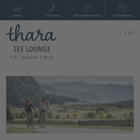
MENÜ
TELEFON
ÖFFNUNGSZEITEN
GUTSCHEINE
IT
EN